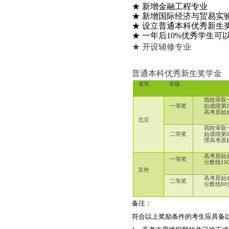
★ 新增金融工程专业
★ 新增国际经济与贸易实
★ 设立普通本科优秀新生
★ 一年后10%优秀学生可
★ 开设辅修专业
普通本科优秀新生奖学金
省市
等级
我校录取
一等奖
始成绩第
高考原始
北京
我校录取
二等奖
始成绩第
理高考原
高考原始
一等奖
分数线10
京外
高考原始
二等奖
分数线80
备注：
符合以上奖励条件的考生应具备